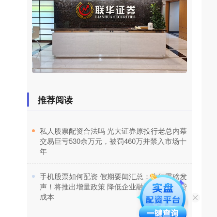
推荐阅读
​私人股票配资合法吗 光大证券原投行老总内幕
交易巨亏530余万元，被罚460万并禁入市场十
年
​手机股票如何配资 假期要闻汇总：央行重磅发
声！将推出增量政策 降低企业融资和居民信贷
成本