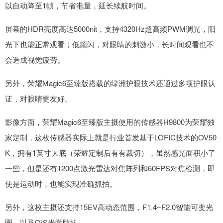
以自动降至1帧，节省电量，延长续航时间。
屏幕的HDR亮度高达5000nit，支持4320Hz超高频PWM调光，阳
光下也能正常观看；低频闪，对眼睛的刺激小，长时间观看也不
会造成视觉疲劳。
另外，荣耀Magic6至臻版搭载的绿洲护眼技术还通过多项护眼认
证，对眼睛更友好。
影像方面，荣耀Magic6至臻版主摄使用的传感器H9800为荣耀独
家定制，这枚传感器实际上就是行业首发基于LOFIC技术的OV50
K，拥有1英寸大底（荣耀定制后有有裁切），虽然感光面积小了
一些，但是还有1200点激光雷达对焦阵列和60FPS对焦检测，即
使是运动时，也能实现准确抓拍。
另外，这枚主摄还支持15EV高动态范围，F1.4~F2.0智能可变光
圈，以及OIS光学防抖。