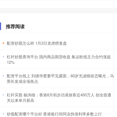
推荐阅读
​配资炒股怎么样 1月2日龙虎榜复盘
​杠杆炒股查询平台 国内商品期货收盘 集运欧线主力合约涨超
12%
​配资平台线上 刘德华爱妻罕见露面，60岁无滤镜状态曝光，乌
黑长发成全场焦点
​杠杆买股 杨润雄：香港8月初步访港旅客近450万人 创全面通
关以来单月新高
​炒股配资哪个平台好 香港银行间同业拆借利率多数上行