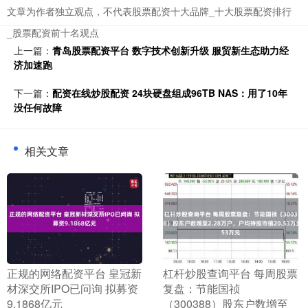
文章为作者独立观点，不代表股票配资十大品牌_十大股票配资排行
_股票配资前十名观点
上一篇：
青岛股票配资平台 数字技术创新升级 服贸新生态助力经
济加速跑
下一篇：
配资在线炒股配资 24块硬盘组成96TB NAS：用了10年
没任何故障
相关文章
​正规的网络配资平台 皇冠新
​杠杆炒股查询平台 每周股票
材深交所IPO已问询 拟募资
复盘：节能国祯
9.1868亿元
（300388）股东户数增至