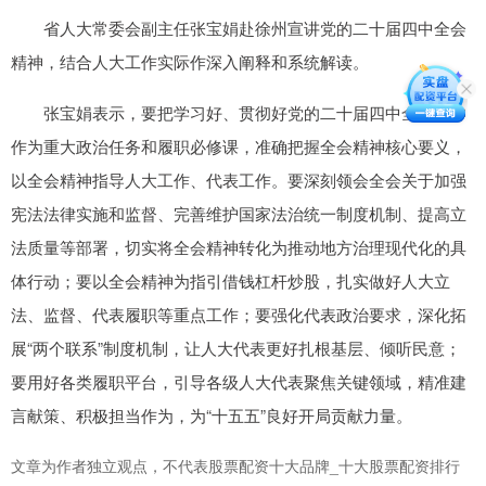
省人大常委会副主任张宝娟赴徐州宣讲党的二十届四中全会
精神，结合人大工作实际作深入阐释和系统解读。
张宝娟表示，要把学习好、贯彻好党的二十届四中全会精神
作为重大政治任务和履职必修课，准确把握全会精神核心要义，
以全会精神指导人大工作、代表工作。要深刻领会全会关于加强
宪法法律实施和监督、完善维护国家法治统一制度机制、提高立
法质量等部署，切实将全会精神转化为推动地方治理现代化的具
体行动；要以全会精神为指引借钱杠杆炒股，扎实做好人大立
法、监督、代表履职等重点工作；要强化代表政治要求，深化拓
展“两个联系”制度机制，让人大代表更好扎根基层、倾听民意；
要用好各类履职平台，引导各级人大代表聚焦关键领域，精准建
言献策、积极担当作为，为“十五五”良好开局贡献力量。
文章为作者独立观点，不代表股票配资十大品牌_十大股票配资排行