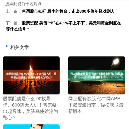
_股票配资前十名观点
上一篇：
何谓股市杠杆 最小的舞台，走出800多位年轻戏剧人
下一篇：
股票资配 美债“卡”在4.1%不上不下，美元和黄金到底在
等什么信号？
相关文章
​股票配债是什么 90枚导
​网上配资炒股 亿牛网APP
弹、600架无人机！普京祭
下载安装指南，轻松获取最
出超音速，美驻乌使馆沦为
新版本
靶心？