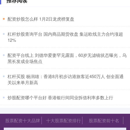
推荐阅读
​配资炒股怎么样 1月2日龙虎榜复盘
​杠杆炒股查询平台 国内商品期货收盘 集运欧线主力合约涨超
12%
​配资平台线上 刘德华爱妻罕见露面，60岁无滤镜状态曝光，乌
黑长发成全场焦点
​杠杆买股 杨润雄：香港8月初步访港旅客近450万人 创全面通
关以来单月新高
​炒股配资哪个平台好 香港银行间同业拆借利率多数上行
股票配资十大品牌
十大股票配资排行
股票配资前十名