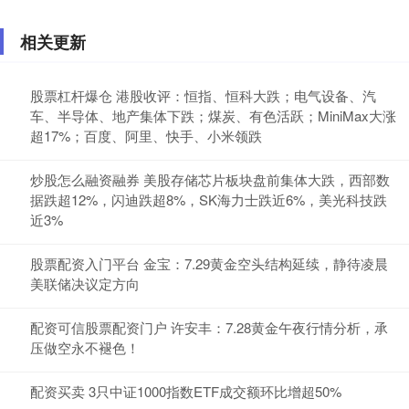
相关更新
股票杠杆爆仓 港股收评：恒指、恒科大跌；电气设备、汽
车、半导体、地产集体下跌；煤炭、有色活跃；MiniMax大涨
超17%；百度、阿里、快手、小米领跌
炒股怎么融资融券 美股存储芯片板块盘前集体大跌，西部数
据跌超12%，闪迪跌超8%，SK海力士跌近6%，美光科技跌
近3%
股票配资入门平台 金宝：7.29黄金空头结构延续，静待凌晨
美联储决议定方向
配资可信股票配资门户 许安丰：7.28黄金午夜行情分析，承
压做空永不褪色！
配资买卖 3只中证1000指数ETF成交额环比增超50%