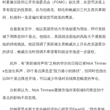
时要兼任联邦公开市场委员会（FOMC）副主席，在货币决策上
享有固定的投票权。在与伯南克、耶伦和鲍威尔三代主席共事期
间，杜德利一直是偏向紧缩货币政策的鹰派。
在最新发言中，他以美国劳动力市场放缓为理由，呼吁美联
储下周降息50个基点。他指出，美国就业面临的风险大于通胀面
临的持续挑战。他还强调了美联储主席鲍威尔上月在杰克逊霍尔
的讲话，鲍威尔当时强调不希望看到就业市场进一步疲软。
此外，有“美联储传声筒”之称的华尔街日报记者Nick Timirao
s也放出风声，25个基点降息是“阻力最小的路径”，但同时也指出
以50个基点降息开场，可以减少市场对后续降息幅度的争论。
分析师认为，Nick Timiraos重燃市场对美联储9月降息50个
基点的影响不容忽视。
约翰霍普金斯大学金融经济中心研究员Faust说，“我也更倾