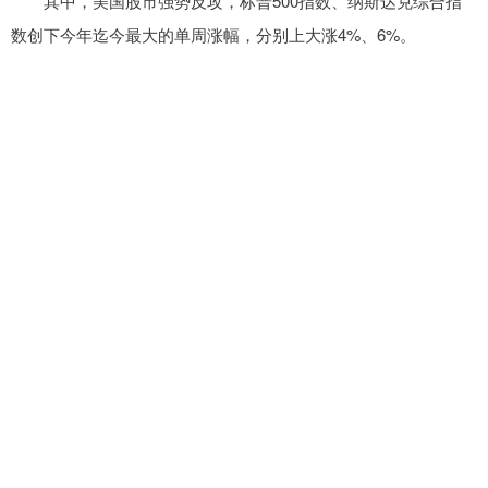
其中，美国股市强势反攻，标普500指数、纳斯达克综合指
数创下今年迄今最大的单周涨幅，分别上大涨4%、6%。