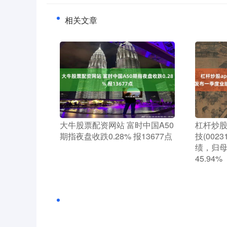
相关文章
​大牛股票配资网站 富时中国A50
​杠杆炒
期指夜盘收跌0.28% 报13677点
技(002
绩，归母
45.94%