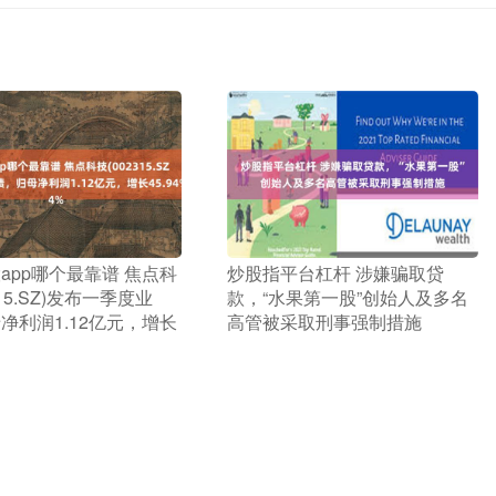
股app哪个最靠谱 焦点科
​炒股指平台杠杆 涉嫌骗取贷
315.SZ)发布一季度业
款，“水果第一股”创始人及多名
净利润1.12亿元，增长
高管被采取刑事强制措施