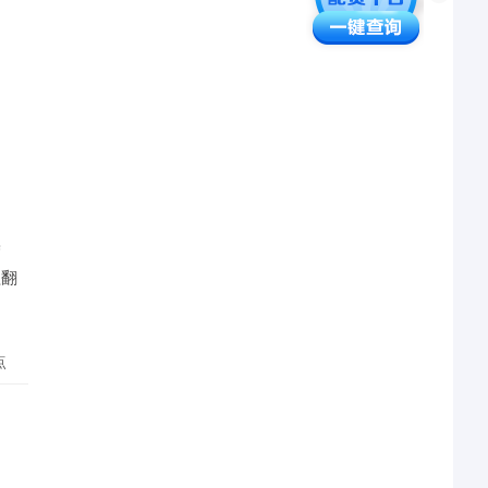
操
益翻
点