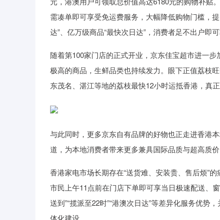
元，港澳用户可领取总价值高达6180元的购物补贴
需凑单即可享受免运费服务，大幅降低购物门槛，提升
达”、亿万级商品“最快次日达”，消费者足不出户即
随着第100家门店的正式开业，京东佳宝超市进一
极高的商品，生鲜品类也持续发力。眼下正值荔枝旺
东茂名、湛江等地的荔枝最快12小时运抵香港，真正
与此同时，更多京东自有品牌的好物也正走进香港本地
道，为本地消费者带来更多兼具国际品质与超高质价
香港家电市场长期存在“送货难、安装贵、售后烦”的
市民上午11点前在门店下单即可享当日极速配送、
送到”“揽派至22时”“港澳次日达”等差异化服务
体化建设。