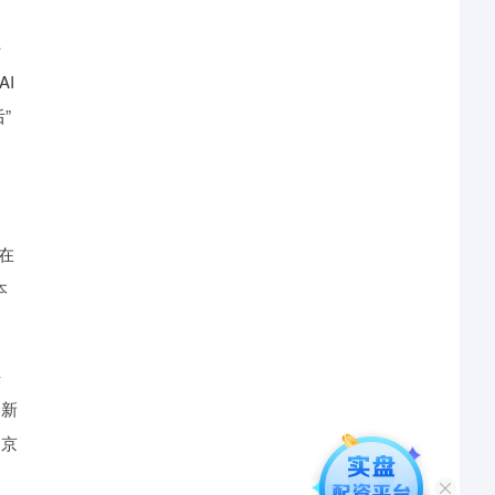
好
I
”
在
本
供
的新
受京