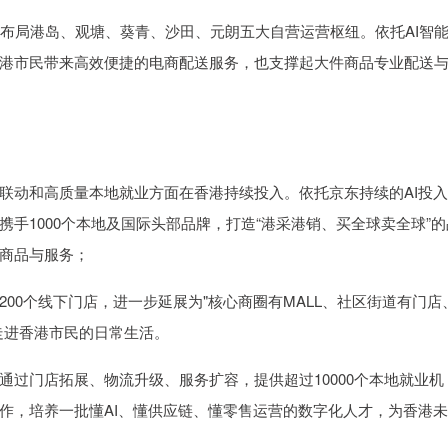
，布局港岛、观塘、葵青、沙田、元朗五大自营运营枢纽。依托AI智
港市民带来高效便捷的电商配送服务，也支撑起大件商品专业配送
联动和高质量本地就业方面在香港持续投入。依托京东持续的AI投
手1000个本地及国际头部品牌，打造“港采港销、买全球卖全球”的
商品与服务；
00个线下门店，进一步延展为"核心商圈有MALL、社区街道有门店
走进香港市民的日常生活。
过门店拓展、物流升级、服务扩容，提供超过10000个本地就业机
作，培养一批懂AI、懂供应链、懂零售运营的数字化人才，为香港