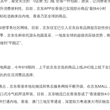
。其中，最受关注的「0运费 无门槛 全场一件包邮」政策，让消费者
消费便利性。目前，京东APP在香港已实现部分商品“最快4小时
可轻松选购来自内地、香港乃至全球的商品。
步加密零售社区网络。目前，京东佳宝已引入京东自有品牌超百款性价
季，京东生鲜依托源头包圆直采、一地发全球的超级供应链优势，
做到“平靓正”。
商超，今年618期间，上千款京东京造的商品上线JHC线上线下全
比的生活消费品选择。
痛点，京东香港本地化物流和售后服务网络不断升级。在京东MALL
窗口式冷气机即送即装。目前，京东物流已在香港形成了“香港最快4
优势，并打通内地、香港、澳门三地互寄通道，深度助力粤港澳大湾区物流