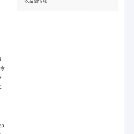
收益翻倍赚
销
港家
体
民
0