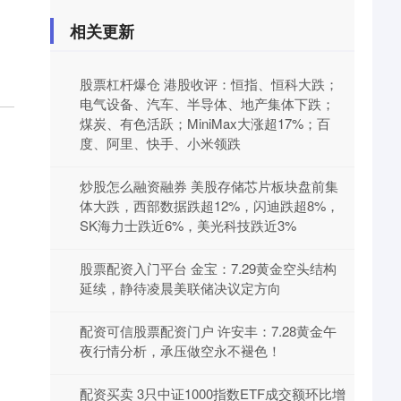
相关更新
股票杠杆爆仓 港股收评：恒指、恒科大跌；
电气设备、汽车、半导体、地产集体下跌；
煤炭、有色活跃；MiniMax大涨超17%；百
度、阿里、快手、小米领跌
炒股怎么融资融券 美股存储芯片板块盘前集
体大跌，西部数据跌超12%，闪迪跌超8%，
SK海力士跌近6%，美光科技跌近3%
股票配资入门平台 金宝：7.29黄金空头结构
延续，静待凌晨美联储决议定方向
配资可信股票配资门户 许安丰：7.28黄金午
夜行情分析，承压做空永不褪色！
配资买卖 3只中证1000指数ETF成交额环比增