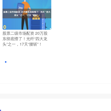
​股票二级市场配资 20万股
东彻底懵了！光纤“四大龙
头”之一，17天“腰斩”！