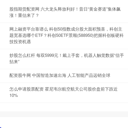
股指期货配资网 六大龙头释放利好！昔日“黄金赛道”集体飙
涨！重估来了？
网上融资平台靠谱么 科创50指数成分股大面积预喜，科创主
题宽基选哪个ETF？科创50ETF景顺(588950)把握科创板硬科
技投资机遇
炒股怎么杠杆 每双5999元！戴上手套，机器人触觉数据“信手
拈来”
配资股牛网 中国智造加速出海 人工智能产品远销全球
怎么申请股票配资 霍尼韦尔航空航天公司股价盘前下跌近
10%