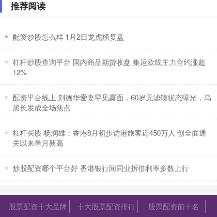
推荐阅读
​配资炒股怎么样 1月2日龙虎榜复盘
​杠杆炒股查询平台 国内商品期货收盘 集运欧线主力合约涨超
12%
​配资平台线上 刘德华爱妻罕见露面，60岁无滤镜状态曝光，乌
黑长发成全场焦点
​杠杆买股 杨润雄：香港8月初步访港旅客近450万人 创全面通
关以来单月新高
​炒股配资哪个平台好 香港银行间同业拆借利率多数上行
股票配资十大品牌
十大股票配资排行
股票配资前十名