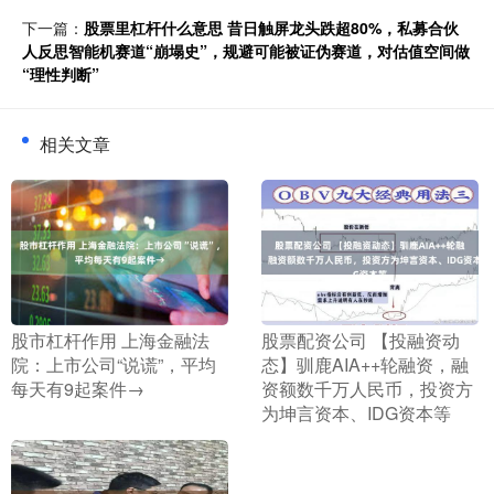
下一篇：
股票里杠杆什么意思 昔日触屏龙头跌超80%，私募合伙
人反思智能机赛道“崩塌史”，规避可能被证伪赛道，对估值空间做
“理性判断”
相关文章
​股市杠杆作用 上海金融法
​股票配资公司 【投融资动
院：上市公司“说谎”，平均
态】驯鹿AIA++轮融资，融
每天有9起案件→
资额数千万人民币，投资方
为坤言资本、IDG资本等