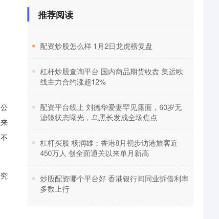
推荐阅读
​配资炒股怎么样 1月2日龙虎榜复盘
​杠杆炒股查询平台 国内商品期货收盘 集运欧
线主力合约涨超12%
到公
​配资平台线上 刘德华爱妻罕见露面，60岁无
滤镜状态曝光，乌黑长发成全场焦点
出来
又不
​杠杆买股 杨润雄：香港8月初步访港旅客近
450万人 创全面通关以来单月新高
研究
​炒股配资哪个平台好 香港银行间同业拆借利率
多数上行