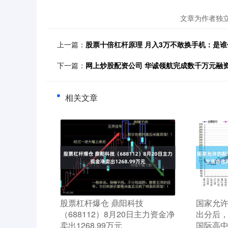
文章为作者独
上一篇：
股票十倍杠杆原理 月入3万不敢换手机：是
下一篇：
网上炒股配资公司 华诚领航完成数千万元融
相关文章
​股票杠杆爆仓 鼎阳科技
​国家允
（688112）8月20日主力资金净
出分后
卖出1268.99万元
国际高中？