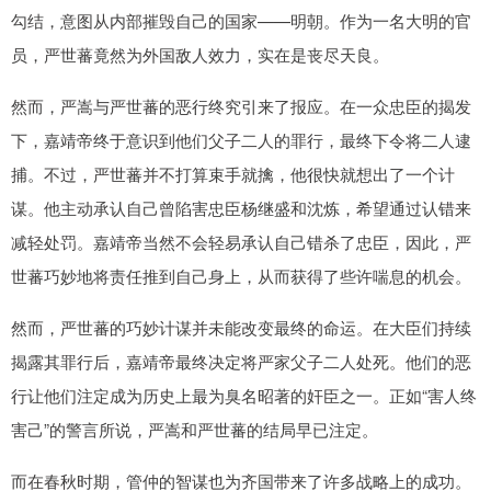
勾结，意图从内部摧毁自己的国家——明朝。作为一名大明的官
员，严世蕃竟然为外国敌人效力，实在是丧尽天良。
然而，严嵩与严世蕃的恶行终究引来了报应。在一众忠臣的揭发
下，嘉靖帝终于意识到他们父子二人的罪行，最终下令将二人逮
捕。不过，严世蕃并不打算束手就擒，他很快就想出了一个计
谋。他主动承认自己曾陷害忠臣杨继盛和沈炼，希望通过认错来
减轻处罚。嘉靖帝当然不会轻易承认自己错杀了忠臣，因此，严
世蕃巧妙地将责任推到自己身上，从而获得了些许喘息的机会。
然而，严世蕃的巧妙计谋并未能改变最终的命运。在大臣们持续
揭露其罪行后，嘉靖帝最终决定将严家父子二人处死。他们的恶
行让他们注定成为历史上最为臭名昭著的奸臣之一。正如“害人终
害己”的警言所说，严嵩和严世蕃的结局早已注定。
而在春秋时期，管仲的智谋也为齐国带来了许多战略上的成功。