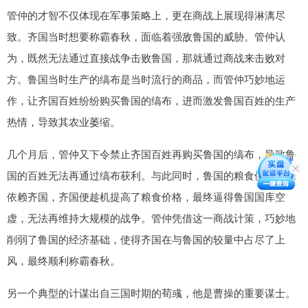
管仲的才智不仅体现在军事策略上，更在商战上展现得淋漓尽
致。齐国当时想要称霸春秋，面临着强敌鲁国的威胁。管仲认
为，既然无法通过直接战争击败鲁国，那就通过商战来击败对
方。鲁国当时生产的缟布是当时流行的商品，而管仲巧妙地运
作，让齐国百姓纷纷购买鲁国的缟布，进而激发鲁国百姓的生产
热情，导致其农业萎缩。
几个月后，管仲又下令禁止齐国百姓再购买鲁国的缟布，导致鲁
国的百姓无法再通过缟布获利。与此同时，鲁国的粮食供给来源
依赖齐国，齐国便趁机提高了粮食价格，最终逼得鲁国国库空
虚，无法再维持大规模的战争。管仲凭借这一商战计策，巧妙地
削弱了鲁国的经济基础，使得齐国在与鲁国的较量中占尽了上
风，最终顺利称霸春秋。
另一个典型的计谋出自三国时期的荀彧，他是曹操的重要谋士。