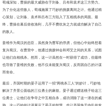
荀彧深知，曹操的最大威胁在于刘备、吕布和袁术这三方势力。
为了分化这些敌人，荀彧施展了巧妙的挑拨离间之计。他通过精
心策划，让刘备、袁术和吕布三方陷入了互相残杀的局面。最
终，曹操在幕后坐收渔利，几乎不费吹灰之力就成功解决了自己
的敌人。
姜维作为蜀汉的忠臣，虽然身为曹军的俘虏，但他心中始终想着
复兴蜀汉。在曹营中，他通过挑拨钟会和邓艾之间的关系，试图
让他们自相残杀。然而，这一计虽然在一时获得了成功，但最终
也导致了姜维的失败，他不仅未能复兴蜀汉，反而因自己的计谋
而丧命。
最后，齐国时期的晏子运用了一招“两桃杀三人”的妙计，巧妙地
解决了齐景公面临的三位勇士的麻烦。晏子通过赠送桃子给这三
位勇士，让他们在争夺之中互相自杀，成功消除了这一潜在的威
胁。这一巧妙的计谋展示了晏子的智慧，也让齐国免于内乱的发