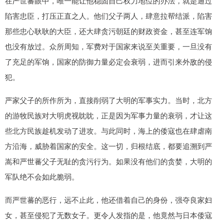
在严世蕃眼中，唯一能让他稳固自己权力地位的办法，就是通过
陷害忠臣，打压正直之人。他们父子两人，肆意拉帮结派，陷害
那些忠心耿耿的大臣，还大肆贪污朝廷的财政资金，甚至连军饷
也没有放过。众所周知，军费对于国家来说至关重要，一旦没有
了充足的军饷，国家的防御力量必定会衰弱，进而引来外敌的侵
犯。
严家父子的所作所为，直接削弱了大明的军事实力。当时，北方
的游牧民族对大明虎视眈眈，正是因为军事力量的衰弱，才让这
些北方民族趁机发动了进攻。与此同时，海上的倭寇也在肆虐南
方沿海，威胁着国家的安全。这一切，归根结底，都要追溯到严
嵩和严世蕃父子无耻的贪污行为。如果没有他们的贪婪，大明的
军队绝不会如此脆弱。
而严世蕃的恶行，远不止此，他还借着自己的身份，强夺良家妇
女，甚至侵犯了无数女子。更令人发指的是，他竟然与日本倭寇