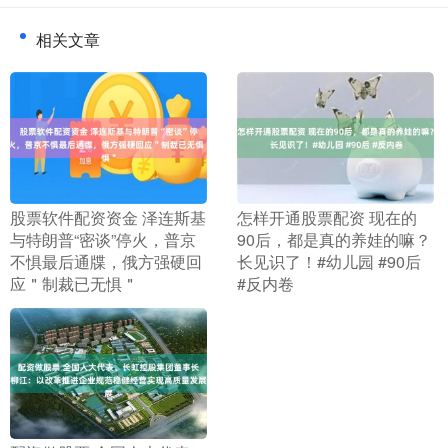
相关文章
​股票软件配资资金 泽连斯基
​怎样开通股票配资 现在的
与特朗普“密谈”停火，普京
90后，都是真的养娃的嘛？
不惧最后通牒，俄方强硬回
长见识了！#幼儿园 #90后
应＂制裁已无惧＂
#反内卷